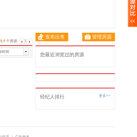
发布出售
管理房源
到
0
个房源
1
下
一
布时间
您最近浏览过的房源
页
更多>>
经纪人排行