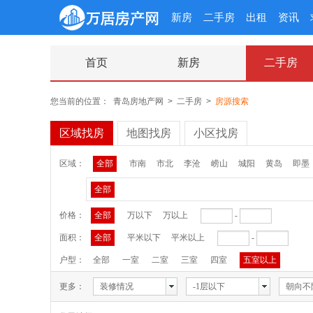
新房
二手房
出租
资讯
首页
新房
二手房
您当前的位置：
青岛房地产网
>
二手房
>
房源搜索
区域找房
地图找房
小区找房
区域：
全部
市南
市北
李沧
崂山
城阳
黄岛
即墨
全部
价格：
全部
万以下
万以上
-
面积：
全部
平米以下
平米以上
-
户型：
全部
一室
二室
三室
四室
五室以上
更多：
装修情况
-1层以下
朝向不