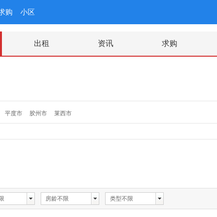
求购
小区
出租
资讯
求购
平度市
胶州市
莱西市
限
房龄不限
类型不限