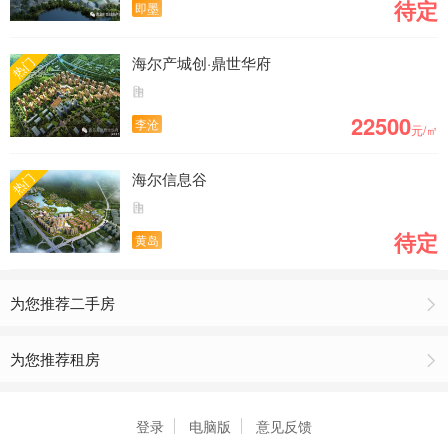
待定
即墨
海尔产城创·鼎世华府
热门
22500
李沧
元/㎡
海尔信息谷
热门
待定
黄岛
为您推荐二手房
为您推荐租房
登录
电脑版
意见反馈