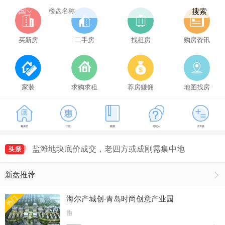
全国
搜索
买新房
二手房
找租房
购房资讯
家装
求购求租
荐房赚佣
地图找房
第45周（10月31日--11月6日）青岛市商品房住宅
成交2250套，成交面积244661㎡
存量房贷利率下调 市场反应竟然是这般……
看房团
小区
视频
经纪人
计算器
0.5个百分点！央行降准
盐滩地块底价成交，老四方或成刚需集中地
第47周（11月14日--11月20日）青岛市商品房住宅
新盘推荐
成交1814套，成交面积207544㎡
第45周（10月31日--11月6日）青岛市商品房住宅
成交2250套，成交面积244661㎡
存量房贷利率下调 市场反应竟然是这般……
海尔产城创·青岛时尚创意产业园
热门