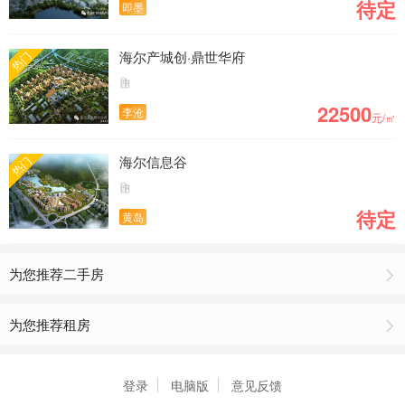
待定
即墨
海尔产城创·鼎世华府
热门
22500
李沧
元/㎡
海尔信息谷
热门
待定
黄岛
为您推荐二手房
为您推荐租房
登录
电脑版
意见反馈